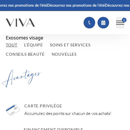
rez nos promotions de l’été
Découvrez nos promotions de l’été
Découvrez nos 
(
)
Exosomes visage
TOUT
L'ÉQUIPE
SOINS ET SERVICES
CONSEILS BEAUTÉ
NOUVELLES
Avantages
CARTE PRIVILÈGE
Accumulez des points sur chacun de vos achats!
FINANCEMENT DISPONIBLE