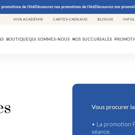
omotions de l’été
Découvrez nos promotions de l’été
Découvrez nos promotions 
VIVA ACADÉMIE
CARTES-CADEAUX
BLOGUE
INFO
NS
BOUTIQUE
QUI SOMMES-NOUS
NOS SUCCURSALES
PROMOTI
es
Vous procurer l
• La promotion
séance.