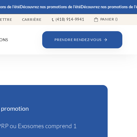
de l’été
Découvrez nos promotions de l’été
Découvrez nos promotions de l’été
PANIER (
)
LETTRE
CARRIÈRE
(418) 914-9941
ONS
PRENDRE RENDEZ-VOUS
a promotion
 PRP ou Exosomes comprend 1