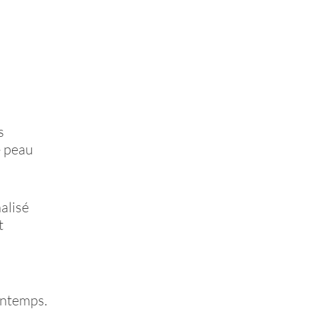
s
e peau
alisé
t
intemps.