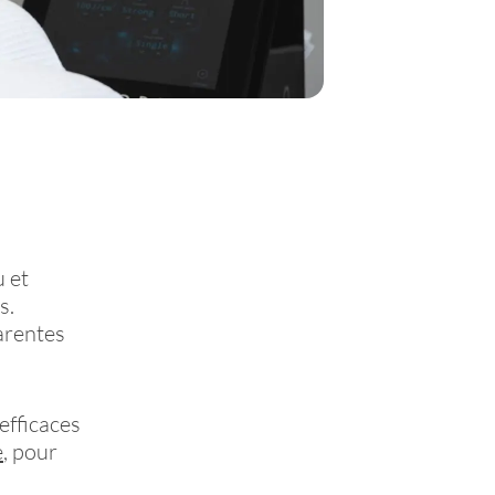
 et
s.
arentes
efficaces
e
, pour