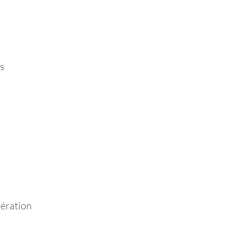
us
ération