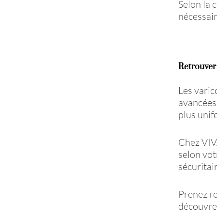
Selon la 
nécessair
Retrouver
Les varic
avancées 
plus unif
Chez VIV
selon vot
sécuritai
Prenez re
découvrez