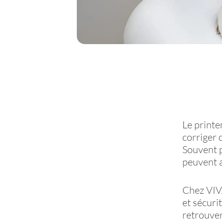
Le printe
corriger 
Souvent 
peuvent a
Chez VIV
et sécuri
retrouver