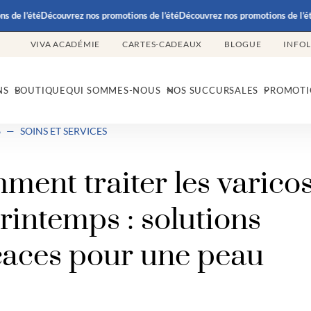
 de l’été
Découvrez nos promotions de l’été
Découvrez nos promotions de l’été
VIVA ACADÉMIE
CARTES-CADEAUX
BLOGUE
INFO
NS
BOUTIQUE
QUI SOMMES-NOUS
NOS SUCCURSALES
PROMOTI
6
—
SOINS ET SERVICES
ent traiter les varicos
rintemps : solutions
caces pour une peau