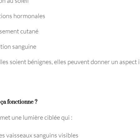
on au soleil
ations hormonales
issement cutané
ation sanguine
lles soient bénignes, elles peuvent donner un aspect i
a fonctionne ?
émet une lumière ciblée qui :
es vaisseaux sanguins visibles