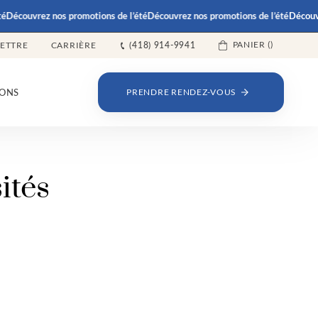
Découvrez nos promotions de l’été
Découvrez nos promotions de l’été
Découvre
PANIER (
)
LETTRE
CARRIÈRE
(418) 914-9941
ONS
PRENDRE RENDEZ-VOUS
ités