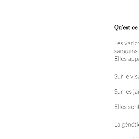
Qu’est-ce
Les varic
sanguins d
Elles app
Sur le vis
Sur les j
Elles son
La génét