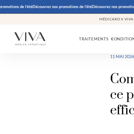
omotions de l’été
Découvrez nos promotions de l’été
Découvrez nos promotions
MÉDICARD X VIVA
TRAITEMENTS
CONDITIO
11 MAI 202
Comm
ce p
effi