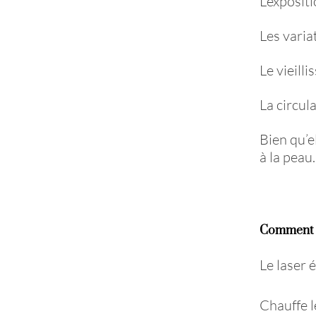
L’expositi
Les vari
Le vieill
La circul
Bien qu’e
à la peau.
Comment ç
Le laser 
Chauffe l