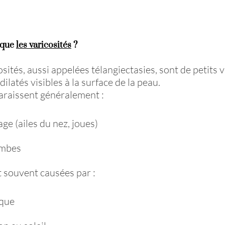
 que
les varicosités
?
osités, aussi appelées télangiectasies, sont de petits 
ilatés visibles à la surface de la peau.
araissent généralement :
age (ailes du nez, joues)
ambes
t souvent causées par :
ique